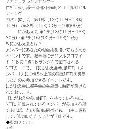
ノカンファレンスセンター
住所：東京都千代田区内幸町2-1-1飯野ビル
ディング
内容：握手会　第1部（12時15分～13時
15分） /第2部（15時00分～16時00分）
　　　にがおえ会 第1部(13時15分～13時
30分) /第2部(16時00分～16時15分)
※にがおえ会とは？
メンバーにあなたの似顔絵を描いてもらえる
イベントです。握手後にデジタルブロマイ
ド 1 枚につき1枚ランダムで配布される
NFTの一つで、『にがおえ会参加NFT』(メ
ンバー1人につき5枚上限の限定NFT)を獲得
した方のみ参加できるイベントです。
にがおえ会は握手会の各部毎に時間が設けら
れております。
『にがおえ会参加NFT』を持っている方は、
NFTに記載されているメンバーが参加する部
であれば、どの部の時間帯でも、自由に選択
してご参加いただくことが可能です。
◆参加メンバー
1部