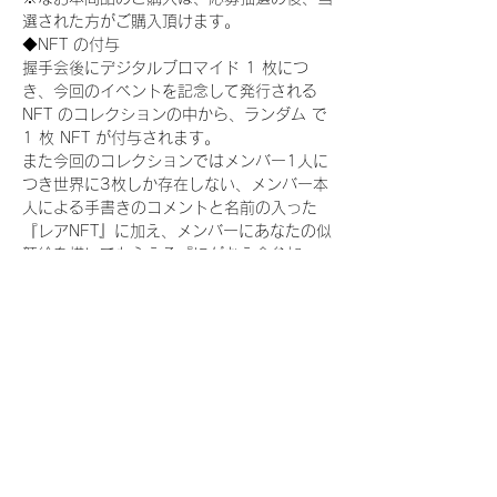
選された方がご購入頂けます。
◆NFT の付与
握手会後にデジタルブロマイド 1 枚につ
き、今回のイベントを記念して発行される 
NFT のコレクションの中から、ランダム で 
1 枚 NFT が付与されます。
また今回のコレクションではメンバー1人に
つき世界に3枚しか存在しない、メンバー本
人による手書きのコメントと名前の入った
『レアNFT』に加え、メンバーにあなたの似
顔絵を描いてもらえる『にがおえ会参加
NFT』もご用意しております。こちらはメン
バー1人につき5枚が上限となっておりま
す。(にがおえ会は各握手会後に開催されま
す。当選された方はサポートセンターまでお
越しいただき、その旨をお伝えください。)
今回発売される『デジタルブロマイド
vol.2』購入によって獲得できる NFT の種
類は下記となります。
『撮り下ろし制服コレクション NFT』：
15 種類の NFT