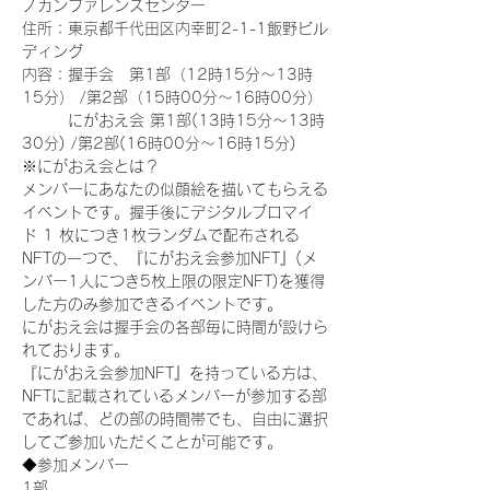
ノカンファレンスセンター
住所：東京都千代田区内幸町2-1-1飯野ビル
ディング
内容：握手会　第1部（12時15分～13時
15分） /第2部（15時00分～16時00分）
　　　にがおえ会 第1部(13時15分～13時
30分) /第2部(16時00分～16時15分)
※にがおえ会とは？
メンバーにあなたの似顔絵を描いてもらえる
イベントです。握手後にデジタルブロマイ
ド 1 枚につき1枚ランダムで配布される
NFTの一つで、『にがおえ会参加NFT』(メ
ンバー1人につき5枚上限の限定NFT)を獲得
した方のみ参加できるイベントです。
にがおえ会は握手会の各部毎に時間が設けら
れております。
『にがおえ会参加NFT』を持っている方は、
NFTに記載されているメンバーが参加する部
であれば、どの部の時間帯でも、自由に選択
してご参加いただくことが可能です。
◆参加メンバー
1部