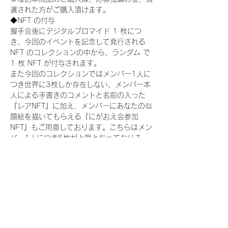
選された方がご購入頂けます。
◆NFT の付与
握手会後にデジタルブロマイド 1 枚につ
き、今回のイベントを記念して発行される 
NFT のコレクションの中から、ランダム で 
1 枚 NFT が付与されます。
また今回のコレクションではメンバー1人に
つき世界に3枚しか存在しない、メンバー本
人による手書きのコメントと名前の入った
『レアNFT』に加え、メンバーにあなたの似
顔絵を描いてもらえる『にがおえ会参加
NFT』もご用意しております。こちらはメン
バー1人につき5枚が上限となっておりま
す。(にがおえ会は各握手会後に開催されま
す。当選された方はサポートセンターまでお
越しいただき、その旨をお伝えください。)
今回発売される『デジタルブロマイド
vol.2』購入によって獲得できる NFT の種
類は下記となります。
『撮り下ろし制服コレクション NFT』：
15 種類の NFT