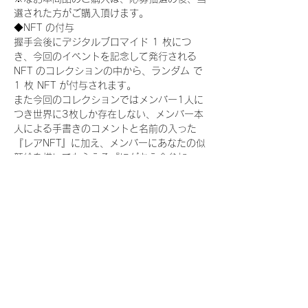
選された方がご購入頂けます。
◆NFT の付与
握手会後にデジタルブロマイド 1 枚につ
き、今回のイベントを記念して発行される 
NFT のコレクションの中から、ランダム で 
1 枚 NFT が付与されます。
また今回のコレクションではメンバー1人に
つき世界に3枚しか存在しない、メンバー本
人による手書きのコメントと名前の入った
『レアNFT』に加え、メンバーにあなたの似
顔絵を描いてもらえる『にがおえ会参加
NFT』もご用意しております。こちらはメン
バー1人につき5枚が上限となっておりま
す。(にがおえ会は各握手会後に開催されま
す。当選された方はサポートセンターまでお
越しいただき、その旨をお伝えください。)
今回発売される『デジタルブロマイド
vol.2』購入によって獲得できる NFT の種
類は下記となります。
『撮り下ろし制服コレクション NFT』：
15 種類の NFT