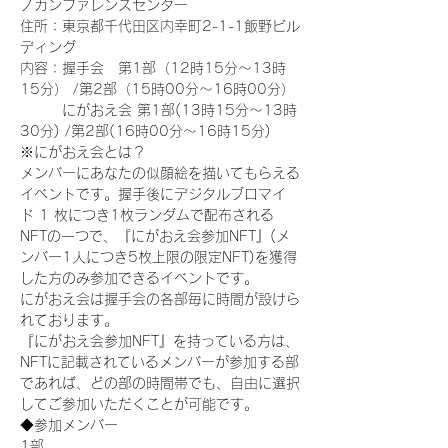
ノカンファレンスセンター
住所：東京都千代田区内幸町2-1-1飯野ビル
ディング
内容：握手会　第1部（12時15分～13時
15分） /第2部（15時00分～16時00分）
　　　にがおえ会 第1部(13時15分～13時
30分) /第2部(16時00分～16時15分)
※にがおえ会とは？
メンバーにあなたの似顔絵を描いてもらえる
イベントです。握手後にデジタルブロマイ
ド 1 枚につき1枚ランダムで配布される
NFTの一つで、『にがおえ会参加NFT』(メ
ンバー1人につき5枚上限の限定NFT)を獲得
した方のみ参加できるイベントです。
にがおえ会は握手会の各部毎に時間が設けら
れております。
『にがおえ会参加NFT』を持っている方は、
NFTに記載されているメンバーが参加する部
であれば、どの部の時間帯でも、自由に選択
してご参加いただくことが可能です。
◆参加メンバー
1部