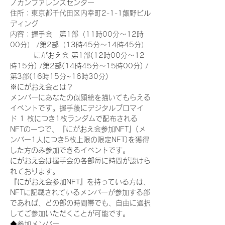
ノカンファレンスセンター
住所：東京都千代田区内幸町2-1-1飯野ビル
ディング
内容：握手会　第1部（11時00分～12時
00分） /第2部（13時45分～14時45分）
　　　 にがおえ会 第1部(12時00分～12
時15分) /第2部(14時45分～15時00分) /
第3部(16時15分~16時30分)
※にがおえ会とは？
メンバーにあなたの似顔絵を描いてもらえる
イベントです。握手後にデジタルブロマイ
ド 1 枚につき1枚ランダムで配布される
NFTの一つで、『にがおえ会参加NFT』(メ
ンバー1人につき5枚上限の限定NFT)を獲得
した方のみ参加できるイベントです。
にがおえ会は握手会の各部毎に時間が設けら
れております。
『にがおえ会参加NFT』を持っている方は、
NFTに記載されているメンバーが参加する部
であれば、どの部の時間帯でも、自由に選択
してご参加いただくことが可能です。
◆参加メンバー