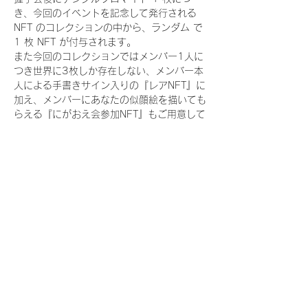
き、今回のイベントを記念して発行される 
NFT のコレクションの中から、ランダム で 
1 枚 NFT が付与されます。
また今回のコレクションではメンバー1人に
つき世界に3枚しか存在しない、メンバー本
人による手書きサイン入りの『レアNFT』に
加え、メンバーにあなたの似顔絵を描いても
らえる『にがおえ会参加NFT』もご用意して
おります。こちらはメンバー1人につき5枚
が上限となっております。(にがおえ会は各
握手会後に開催されます。当選された方はサ
ポートセンターまでお越しいただき、その旨
をお伝えください。)
今回発売される『デジタルブロマイド
vol.2』購入によって獲得できる NFT の種
類は下記となります。
『撮り下ろし制服コレクション NFT』：
11 種類の NFT
『撮り下ろし制服コレクション レア
NFT』：11種類のNFT（メンバー1人につき
3枚上限の限定NFT）