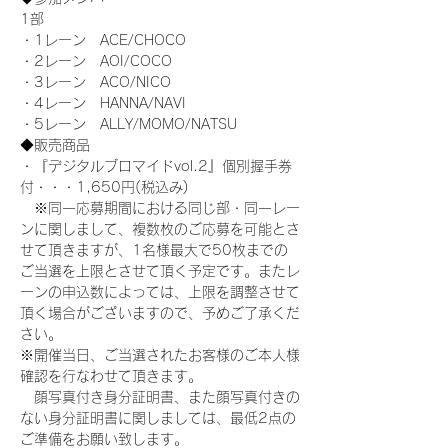
1部
・1レーン　ACE/CHOCO
・2レーン　AOI/COCO
・3レーン　ACO/NICO
・4レーン　HANNA/NAVI
・5レーン　ALLY/MOMO/NATSU
◆販売商品
・『デジタルブロマイドvol.2』個別握手券
付・・・1,650円(税込み)
　※同一応募期間における同じ部・同一レー
ンに関しまして、複数枚のご応募を可能とさ
せて頂きますが、1名様最大で50枚までの
ご当選を上限とさせて頂く予定です。またレ
ーンの申込数によっては、上限を調整させて
頂く場合がございますので、予めご了承くだ
さい。
※開催当日、ご当選されたお客様のご本人様
確認を行なわせて頂きます。
　顔写真付き身分証明書、また顔写真付きの
ない身分証明書に関しましては、最低2点の
ご準備をお願い致します。