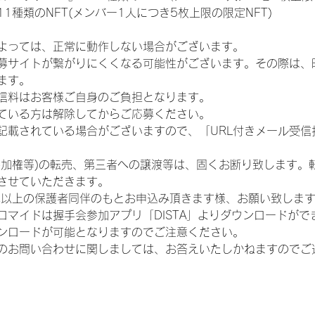
1種類のNFT(メンバー1人につき5枚上限の限定NFT)
よっては、正常に動作しない場合がございます。
募サイトが繋がりにくくなる可能性がございます。その際は、
ます。
信料はお客様ご自身のご負担となります。
ている方は解除してからご応募ください。
が記載されている場合がございますので、「URL付きメール受
参加権等)の転売、第三者への譲渡等は、固くお断り致します。
させていただきます。
歳以上の保護者同伴のもとお申込み頂きます様、お願い致しま
ロマイドは握手会参加アプリ「DISTA」よりダウンロードがで
ンロードが可能となりますのでご注意ください。
のお問い合わせに関しましては、お答えいたしかねますのでご
会社
利用規約
プライバシーポリシー
特定商取引法に基づく表記
お問い合