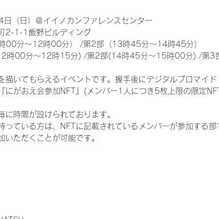
24日（日）＠イイノカンファレンスセンター
2-1-1飯野ビルディング
00分～12時00分） /第2部（13時45分～14時45分）
時00分～12時15分) /第2部(14時45分～15時00分) /第3部
を描いてもらえるイベントです。握手後にデジタルブロマイド 
『にがおえ会参加NFT』(メンバー1人につき5枚上限の限定NF
毎に時間が設けられております。
を持っている方は、NFTに記載されているメンバーが参加する
加いただくことが可能です。