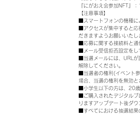
『にがおえ会参加NFT』：1
【注意事項】
■スマートフォンの機種に
■アクセスが集中すると応
だきますようお願いいたし
■応募に関する接続料と通
■メール受信拒否設定をし
■当選メールには、URL
解除してください。
■当選者の権利(イベント
場合、当選の権利を無効と
■小学生以下の方は、20
■ご購入されたデジタルブ
りますアップデート後ダウ
■すべてにおける抽選結果
運営