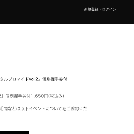
新規登録・ログイン
I『デジタルブロマイドvol.2』個別握手券付
2』個別握手券付1,650円(税込み)
期間などは以下イベントについてをご確認くだ