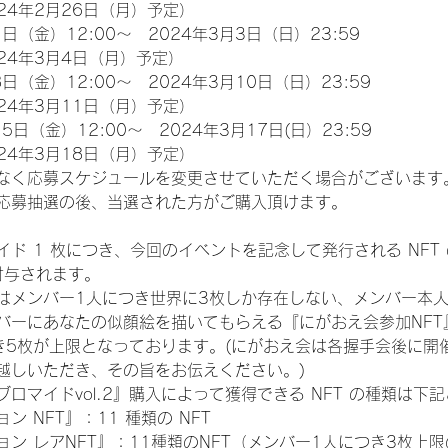
24年2月26日（月）予定）
日（金）12:00～　2024年3月3日（日）23:59
24年3月4日（月）予定）
日（金）12:00～　2024年3月10日（日）23:59
24年3月11日（月）予定）
5日（金）12:00～　2024年3月17日(日）23:59
24年3月18日（月）予定）
なく応募スケジュールを変更させていただく場合がございます
応募抽選の後、当選された方がご購入頂けます。
ド 1 枚につき、今回のイベントを記念して発行される NFT
が付与されます。
はメンバー1人につき世界に3枚しか存在しない、メンバー本
ンバーにあなたの似顔絵を描いてもらえる『にがおえ会参加NF
き5枚が上限となっております。(にがおえ会は各握手会後に開
越しいただき、その旨をお伝えください。)
ロマイドvol.2』購入によって獲得できる NFT の種類は下
 NFT』：11 種類の NFT
ン レアNFT』：11種類のNFT（メンバー1人につき3枚上限