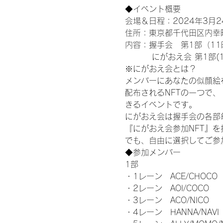
◆イベント概要 
会場＆日程：2024年3月
住所：東京都千代田区内幸町
内容：握手会　第1部（11時
　　　 にがおえ会 第1部(12
※にがおえ会とは？
メンバーにあなたの似顔絵
配布されるNFTの一つで、
きるイベントです。
にがおえ会は握手会の各部
『にがおえ会参加NFT』
でも、自由に選択してご参
◆参加メンバー
1部
・1レーン　ACE/CHOCO
・2レーン　AOI/COCO
・3レーン　ACO/NICO
・4レーン　HANNA/NAVI