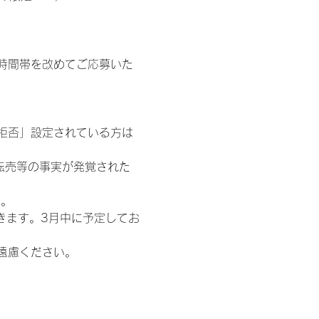
時間帯を改めてご応募いた
信拒否」設定されている方は
転売等の事実が発覚された
す。
きます。3月中に予定してお
遠慮ください。
わせ