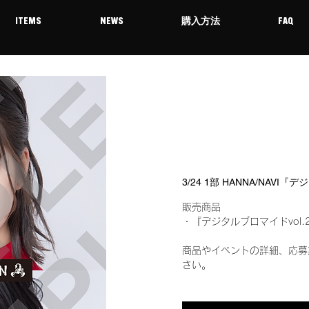
ITEMS
NEWS
購入方法
FAQ
3/24 1部 HANNA/NAV
販売商品
・『デジタルブロマイドvol.
商品やイベントの詳細、応募
さい。