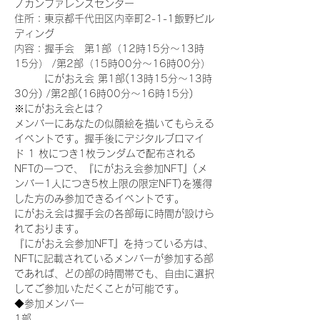
ノカンファレンスセンター
住所：東京都千代田区内幸町2-1-1飯野ビル
ディング
内容：握手会　第1部（12時15分～13時
15分） /第2部（15時00分～16時00分）
　　　にがおえ会 第1部(13時15分～13時
30分) /第2部(16時00分～16時15分)
※にがおえ会とは？
メンバーにあなたの似顔絵を描いてもらえる
イベントです。握手後にデジタルブロマイ
ド 1 枚につき1枚ランダムで配布される
NFTの一つで、『にがおえ会参加NFT』(メ
ンバー1人につき5枚上限の限定NFT)を獲得
した方のみ参加できるイベントです。
にがおえ会は握手会の各部毎に時間が設けら
れております。
『にがおえ会参加NFT』を持っている方は、
NFTに記載されているメンバーが参加する部
であれば、どの部の時間帯でも、自由に選択
してご参加いただくことが可能です。
◆参加メンバー
1部