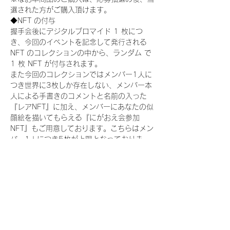
選された方がご購入頂けます。
◆NFT の付与
握手会後にデジタルブロマイド 1 枚につ
き、今回のイベントを記念して発行される 
NFT のコレクションの中から、ランダム で 
1 枚 NFT が付与されます。
また今回のコレクションではメンバー1人に
つき世界に3枚しか存在しない、メンバー本
人による手書きのコメントと名前の入った
『レアNFT』に加え、メンバーにあなたの似
顔絵を描いてもらえる『にがおえ会参加
NFT』もご用意しております。こちらはメン
バー1人につき5枚が上限となっておりま
す。(にがおえ会は各握手会後に開催されま
す。当選された方はサポートセンターまでお
越しいただき、その旨をお伝えください。)
今回発売される『デジタルブロマイド
vol.2』購入によって獲得できる NFT の種
類は下記となります。
『撮り下ろし制服コレクション NFT』：
15 種類の NFT