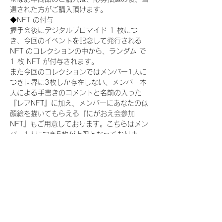
選された方がご購入頂けます。
◆NFT の付与
握手会後にデジタルブロマイド 1 枚につ
き、今回のイベントを記念して発行される 
NFT のコレクションの中から、ランダム で 
1 枚 NFT が付与されます。
また今回のコレクションではメンバー1人に
つき世界に3枚しか存在しない、メンバー本
人による手書きのコメントと名前の入った
『レアNFT』に加え、メンバーにあなたの似
顔絵を描いてもらえる『にがおえ会参加
NFT』もご用意しております。こちらはメン
バー1人につき5枚が上限となっておりま
す。(にがおえ会は各握手会後に開催されま
す。当選された方はサポートセンターまでお
越しいただき、その旨をお伝えください。)
今回発売される『デジタルブロマイド
vol.2』購入によって獲得できる NFT の種
類は下記となります。
『撮り下ろし制服コレクション NFT』：
15 種類の NFT