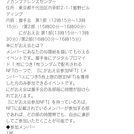
ノカンファレンスセンター
住所：東京都千代田区内幸町2-1-1飯野ビル
ディング
内容：握手会　第1部（12時15分～13時
15分） /第2部（15時00分～16時00分）
　　　にがおえ会 第1部(13時15分～13時
30分) /第2部(16時00分～16時15分)
※にがおえ会とは？
メンバーにあなたの似顔絵を描いてもらえる
イベントです。握手後にデジタルブロマイ
ド 1 枚につき1枚ランダムで配布される
NFTの一つで、『にがおえ会参加NFT』(メ
ンバー1人につき5枚上限の限定NFT)を獲得
した方のみ参加できるイベントです。
にがおえ会は握手会の各部毎に時間が設けら
れております。
『にがおえ会参加NFT』を持っている方は、
NFTに記載されているメンバーが参加する部
であれば、どの部の時間帯でも、自由に選択
してご参加いただくことが可能です。
◆参加メンバー
1部