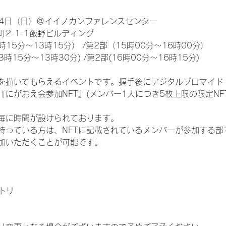
24日（日）＠イイノカンファレンスセンター
2-1-1飯野ビルディング
15分～13時15分） /第2部（15時00分～16時00分）
時15分～13時30分) /第2部(16時00分～16時15分)
を描いてもらえるイベントです。握手後にデジタルブロマイド 
『にがおえ会参加NFT』(メンバー1人につき5枚上限の限定NF
毎に時間が設けられております。
を持っている方は、NFTに記載されているメンバーが参加する
加いただくことが可能です。
トリ