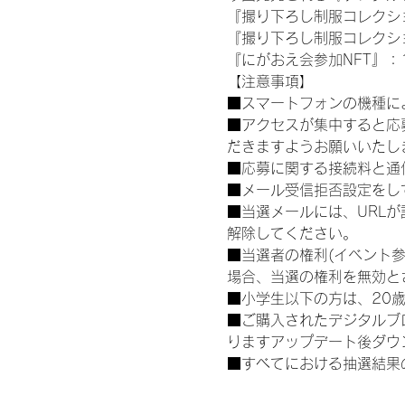
『撮り下ろし制服コレクション
『撮り下ろし制服コレクション
『にがおえ会参加NFT』：1
【注意事項】
■スマートフォンの機種に
■アクセスが集中すると応
だきますようお願いいたし
■応募に関する接続料と通
■メール受信拒否設定をし
■当選メールには、URL
解除してください。
■当選者の権利(イベント
場合、当選の権利を無効と
■小学生以下の方は、20
■ご購入されたデジタルブ
りますアップデート後ダウ
■すべてにおける抽選結果