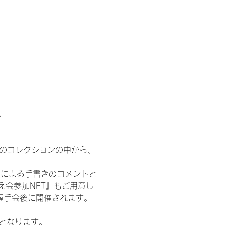
。
 のコレクションの中から、
人による手書きのコメントと
え会参加NFT』もご用意し
握手会後に開催されます。
記となります。