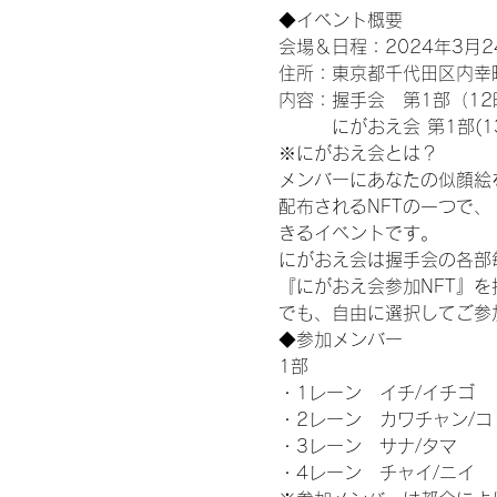
◆イベント概要 
会場＆日程：2024年3月
住所：東京都千代田区内幸町
内容：握手会　第1部（12時
　　　にがおえ会 第1部(13
※にがおえ会とは？
メンバーにあなたの似顔絵
配布されるNFTの一つで、
きるイベントです。
にがおえ会は握手会の各部
『にがおえ会参加NFT』
でも、自由に選択してご参
◆参加メンバー
1部
・1レーン　イチ/イチゴ
・2レーン　カワチャン/コ
・3レーン　サナ/タマ
・4レーン　チャイ/ニイ