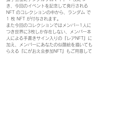
き、今回のイベントを記念して発行される 
NFT のコレクションの中から、ランダム で 
1 枚 NFT が付与されます。
また今回のコレクションではメンバー1人に
つき世界に3枚しか存在しない、メンバー本
人による手書きサイン入りの『レアNFT』に
加え、メンバーにあなたの似顔絵を描いても
らえる『にがおえ会参加NFT』もご用意して
おります。こちらはメンバー1人につき5枚
が上限となっております。(にがおえ会は各
握手会後に開催されます。当選された方はサ
ポートセンターまでお越しいただき、その旨
をお伝えください。)
今回発売される『デジタルブロマイド
vol.2』購入によって獲得できる NFT の種
類は下記となります。
『撮り下ろし制服コレクション NFT』：
11 種類の NFT
『撮り下ろし制服コレクション レア
NFT』：11種類のNFT（メンバー1人につき
3枚上限の限定NFT）