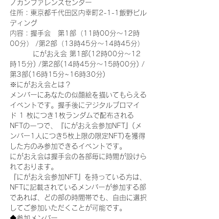
ノカンファレンスセンター
住所：東京都千代田区内幸町2-1-1飯野ビル
ディング
内容：握手会　第1部（11時00分～12時
00分） /第2部（13時45分～14時45分）
　　　 にがおえ会 第1部(12時00分～12
時15分) /第2部(14時45分～15時00分) /
第3部(16時15分~16時30分)
※にがおえ会とは？
メンバーにあなたの似顔絵を描いてもらえる
イベントです。握手後にデジタルブロマイ
ド 1 枚につき1枚ランダムで配布される
NFTの一つで、『にがおえ会参加NFT』(メ
ンバー1人につき5枚上限の限定NFT)を獲得
した方のみ参加できるイベントです。
にがおえ会は握手会の各部毎に時間が設けら
れております。
『にがおえ会参加NFT』を持っている方は、
NFTに記載されているメンバーが参加する部
であれば、どの部の時間帯でも、自由に選択
してご参加いただくことが可能です。
◆参加メンバー