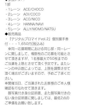
1部
・1レーン　ACE/CHOCO
・2レーン　AOI/COCO
・3レーン　ACO/NICO
・4レーン　HANNA/NAVI
・5レーン　ALLY/MOMO/NATSU
◆販売商品
・『デジタルブロマイドvol.2』個別握手券
付・・・1,650円(税込み)
　※同一応募期間における同じ部・同一レー
ンに関しまして、複数枚のご応募を可能とさ
せて頂きますが、1名様最大で50枚までの
ご当選を上限とさせて頂く予定です。またレ
ーンの申込数によっては、上限を調整させて
頂く場合がございますので、予めご了承くだ
さい。
※開催当日、ご当選されたお客様のご本人様
確認を行なわせて頂きます。
　顔写真付き身分証明書、また顔写真付きの
ない身分証明書に関しましては、最低2点の
ご準備をお願い致します。