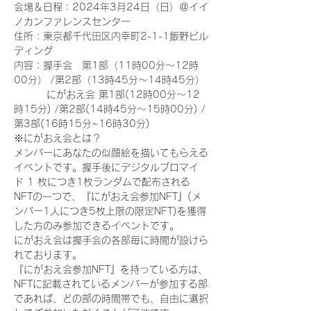
会場＆日程：2024年3月24日（日）＠イイ
ノカンファレンスセンター
住所：東京都千代田区内幸町2-1-1飯野ビル
ディング
内容：握手会　第1部（11時00分～12時
00分） /第2部（13時45分～14時45分）
　　　 にがおえ会 第1部(12時00分～12
時15分) /第2部(14時45分～15時00分) /
第3部(16時15分~16時30分)
※にがおえ会とは？
メンバーにあなたの似顔絵を描いてもらえる
イベントです。握手後にデジタルブロマイ
ド 1 枚につき1枚ランダムで配布される
NFTの一つで、『にがおえ会参加NFT』(メ
ンバー1人につき5枚上限の限定NFT)を獲得
した方のみ参加できるイベントです。
にがおえ会は握手会の各部毎に時間が設けら
れております。
『にがおえ会参加NFT』を持っている方は、
NFTに記載されているメンバーが参加する部
であれば、どの部の時間帯でも、自由に選択