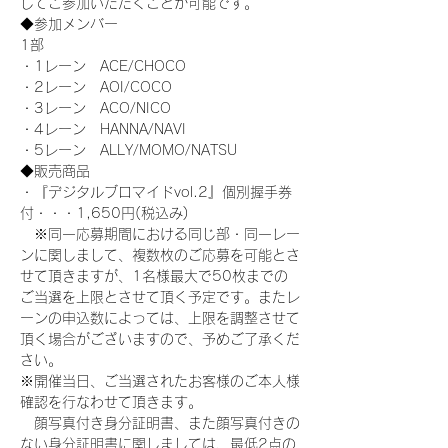
してご参加いただくことが可能です。
◆参加メンバー
1部
・1レーン　ACE/CHOCO
・2レーン　AOI/COCO
・3レーン　ACO/NICO
・4レーン　HANNA/NAVI
・5レーン　ALLY/MOMO/NATSU
◆販売商品
・『デジタルブロマイドvol.2』個別握手券
付・・・1,650円(税込み)
　※同一応募期間における同じ部・同一レー
ンに関しまして、複数枚のご応募を可能とさ
せて頂きますが、1名様最大で50枚までの
ご当選を上限とさせて頂く予定です。またレ
ーンの申込数によっては、上限を調整させて
頂く場合がございますので、予めご了承くだ
さい。
※開催当日、ご当選されたお客様のご本人様
確認を行なわせて頂きます。
　顔写真付き身分証明書、また顔写真付きの
ない身分証明書に関しましては、最低2点の