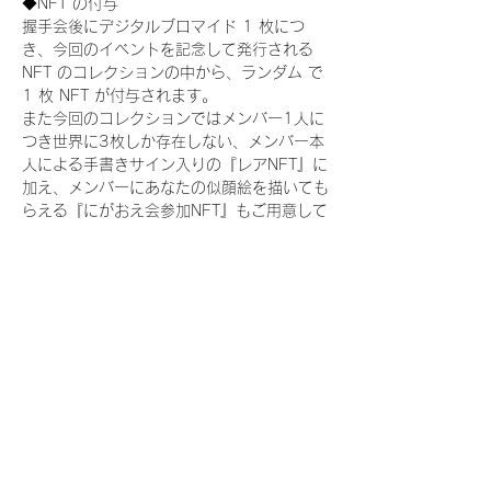
◆NFT の付与
握手会後にデジタルブロマイド 1 枚につ
き、今回のイベントを記念して発行される 
NFT のコレクションの中から、ランダム で 
1 枚 NFT が付与されます。
また今回のコレクションではメンバー1人に
つき世界に3枚しか存在しない、メンバー本
人による手書きサイン入りの『レアNFT』に
加え、メンバーにあなたの似顔絵を描いても
らえる『にがおえ会参加NFT』もご用意して
おります。こちらはメンバー1人につき5枚
が上限となっております。(にがおえ会は各
握手会後に開催されます。当選された方はサ
ポートセンターまでお越しいただき、その旨
をお伝えください。)
今回発売される『デジタルブロマイド
vol.2』購入によって獲得できる NFT の種
類は下記となります。
『撮り下ろし制服コレクション NFT』：
11 種類の NFT
『撮り下ろし制服コレクション レア
NFT』：11種類のNFT（メンバー1人につき