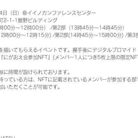
24日（日）＠イイノカンファレンスセンター
2-1-1飯野ビルディング
00分～12時00分） /第2部（13時45分～14時45分）
時00分～12時15分) /第2部(14時45分～15時00分) /第3部
を描いてもらえるイベントです。握手後にデジタルブロマイド 
『にがおえ会参加NFT』(メンバー1人につき5枚上限の限定NF
毎に時間が設けられております。
を持っている方は、NFTに記載されているメンバーが参加する
加いただくことが可能です。