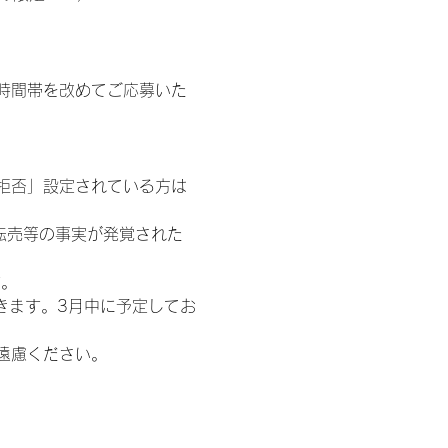
時間帯を改めてご応募いた
信拒否」設定されている方は
転売等の事実が発覚された
す。
きます。3月中に予定してお
遠慮ください。
わせ