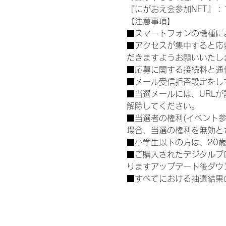
『にがおえ会参加NFT』：1
【注意事項】
■スマートフォンの機種に
■アクセスが集中すると応
だきますようお願いいたし
■応募に関する接続料と通
■メール受信拒否設定をし
■当選メールには、URL
解除してください。
■当選者の権利(イベント
場合、当選の権利を無効と
■小学生以下の方は、20
■ご購入されたデジタルブ
りますアップデート後ダウ
■すべてにおける抽選結果
運営