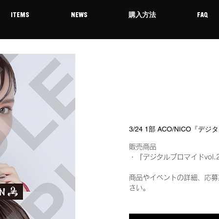
ITEMS
NEWS
購入方法
FAQ
3/24 1部 ACO/NICO『
販売商品
・『デジタルブロマイドvol.
商品やイベントの詳細、応募
さい。