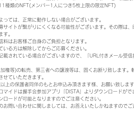
1種類のNFT(メンバー1人につき5枚上限の限定NFT)
よっては、正常に動作しない場合がございます。
募サイトが繋がりにくくなる可能性がございます。その際は、
ます。
信料はお客様ご自身のご負担となります。
ている方は解除してからご応募ください。
が記載されている場合がございますので、「URL付きメール受
参加権等)の転売、第三者への譲渡等は、固くお断り致します。
させていただきます。
歳以上の保護者同伴のもとお申込み頂きます様、お願い致しま
ロマイドは握手会参加アプリ「DISTA」よりダウンロードがで
ンロードが可能となりますのでご注意ください。
のお問い合わせに関しましては、お答えいたしかねますのでご
会社
利用規約
プライバシーポリシー
特定商取引法に基づく表記
お問い合