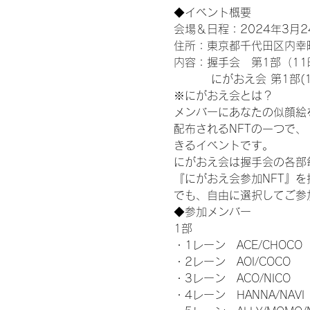
◆イベント概要 
会場＆日程：2024年3月
住所：東京都千代田区内幸町
内容：握手会　第1部（11時
　　　 にがおえ会 第1部(12
※にがおえ会とは？
メンバーにあなたの似顔絵
配布されるNFTの一つで、
きるイベントです。
にがおえ会は握手会の各部
『にがおえ会参加NFT』
でも、自由に選択してご参
◆参加メンバー
1部
・1レーン　ACE/CHOCO
・2レーン　AOI/COCO
・3レーン　ACO/NICO
・4レーン　HANNA/NAVI