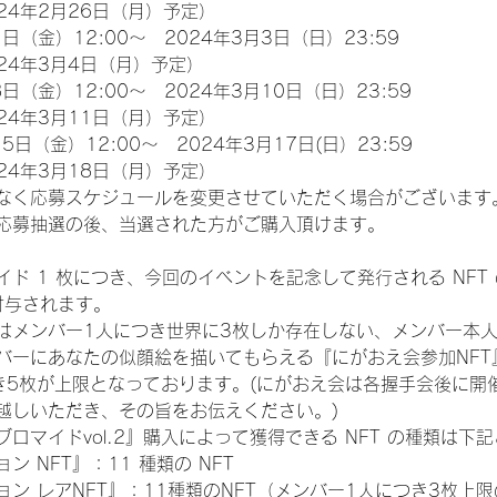
24年2月26日（月）予定）
日（金）12:00～　2024年3月3日（日）23:59
24年3月4日（月）予定）
日（金）12:00～　2024年3月10日（日）23:59
24年3月11日（月）予定）
5日（金）12:00～　2024年3月17日(日）23:59
24年3月18日（月）予定）
なく応募スケジュールを変更させていただく場合がございます
応募抽選の後、当選された方がご購入頂けます。
ド 1 枚につき、今回のイベントを記念して発行される NFT
が付与されます。
はメンバー1人につき世界に3枚しか存在しない、メンバー本
ンバーにあなたの似顔絵を描いてもらえる『にがおえ会参加NF
き5枚が上限となっております。(にがおえ会は各握手会後に開
越しいただき、その旨をお伝えください。)
ロマイドvol.2』購入によって獲得できる NFT の種類は下
 NFT』：11 種類の NFT
ン レアNFT』：11種類のNFT（メンバー1人につき3枚上限