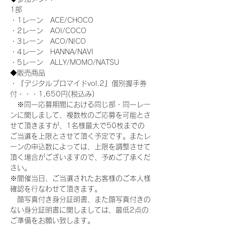
1部
・1レーン　ACE/CHOCO
・2レーン　AOI/COCO
・3レーン　ACO/NICO
・4レーン　HANNA/NAVI
・5レーン　ALLY/MOMO/NATSU
◆販売商品
・『デジタルブロマイドvol.2』個別握手券
付・・・1,650円(税込み)
　※同一応募期間における同じ部・同一レー
ンに関しまして、複数枚のご応募を可能とさ
せて頂きますが、1名様最大で50枚までの
ご当選を上限とさせて頂く予定です。またレ
ーンの申込数によっては、上限を調整させて
頂く場合がございますので、予めご了承くだ
さい。
※開催当日、ご当選されたお客様のご本人様
確認を行なわせて頂きます。
　顔写真付き身分証明書、また顔写真付きの
ない身分証明書に関しましては、最低2点の
ご準備をお願い致します。