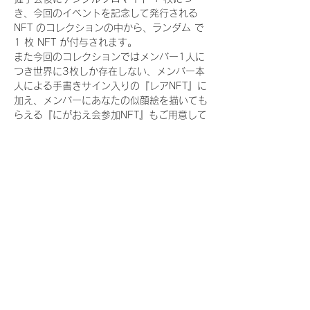
き、今回のイベントを記念して発行される 
NFT のコレクションの中から、ランダム で 
1 枚 NFT が付与されます。
また今回のコレクションではメンバー1人に
つき世界に3枚しか存在しない、メンバー本
人による手書きサイン入りの『レアNFT』に
加え、メンバーにあなたの似顔絵を描いても
らえる『にがおえ会参加NFT』もご用意して
おります。こちらはメンバー1人につき5枚
が上限となっております。(にがおえ会は各
握手会後に開催されます。当選された方はサ
ポートセンターまでお越しいただき、その旨
をお伝えください。)
今回発売される『デジタルブロマイド
vol.2』購入によって獲得できる NFT の種
類は下記となります。
『撮り下ろし制服コレクション NFT』：
11 種類の NFT
『撮り下ろし制服コレクション レア
NFT』：11種類のNFT（メンバー1人につき
3枚上限の限定NFT）