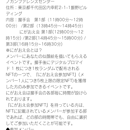
ノカンファレンスセンター
住所：東京都千代田区内幸町2-1-1飯野ビル
ディング
内容：握手会　第1部（11時00分～12時
00分） /第2部（13時45分～14時45分）
　　　 にがおえ会 第1部(12時00分～12
時15分) /第2部(14時45分～15時00分) /
第3部(16時15分~16時30分)
※にがおえ会とは？
メンバーにあなたの似顔絵を描いてもらえる
イベントです。握手後にデジタルブロマイ
ド 1 枚につき1枚ランダムで配布される
NFTの一つで、『にがおえ会参加NFT』(メ
ンバー1人につき5枚上限の限定NFT)を獲得
した方のみ参加できるイベントです。
にがおえ会は握手会の各部毎に時間が設けら
れております。
『にがおえ会参加NFT』を持っている方は、
NFTに記載されているメンバーが参加する部
であれば、どの部の時間帯でも、自由に選択
してご参加いただくことが可能です。
◆参加メンバー