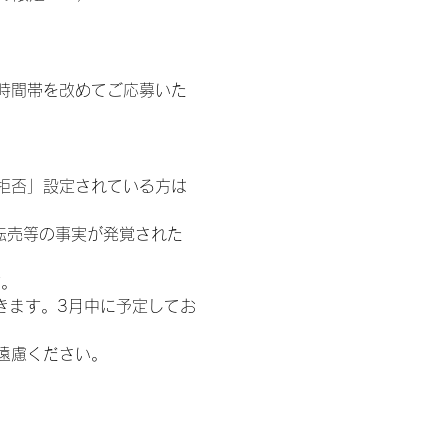
時間帯を改めてご応募いた
信拒否」設定されている方は
転売等の事実が発覚された
す。
きます。3月中に予定してお
遠慮ください。
わせ