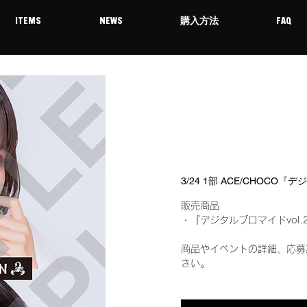
ITEMS
NEWS
購入方法
FAQ
3/24 1部 ACE/CHOCO
販売商品
・『デジタルブロマイドvol.
商品やイベントの詳細、応募
さい。