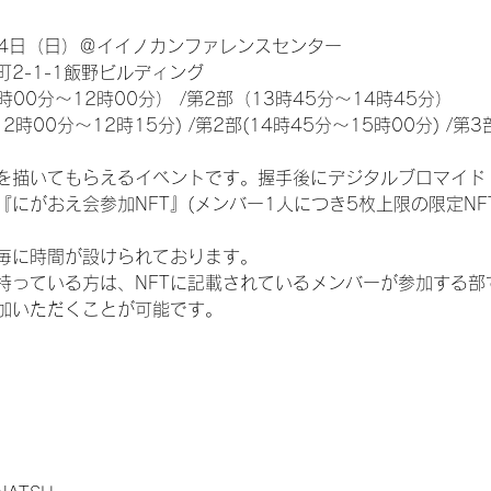
24日（日）＠イイノカンファレンスセンター
2-1-1飯野ビルディング
00分～12時00分） /第2部（13時45分～14時45分）
時00分～12時15分) /第2部(14時45分～15時00分) /第3部
を描いてもらえるイベントです。握手後にデジタルブロマイド 
『にがおえ会参加NFT』(メンバー1人につき5枚上限の限定NF
毎に時間が設けられております。
を持っている方は、NFTに記載されているメンバーが参加する
加いただくことが可能です。