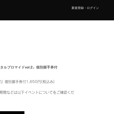
新規登録・ログイン
『デジタルブロマイドvol.2』個別握手券付
2』個別握手券付1,650円(税込み)
期間などは以下イベントについてをご確認くだ