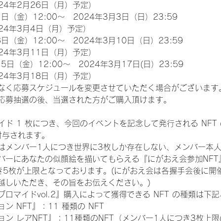
24年2月26日（月）予定）
日（金）12:00～　2024年3月3日（日）23:59
24年3月4日（月）予定）
日（金）12:00～　2024年3月10日（日）23:59
24年3月11日（月）予定）
5日（金）12:00～　2024年3月17日(日）23:59
24年3月18日（月）予定）
なく応募スケジュールを変更させていただく場合がございます
応募抽選の後、当選された方がご購入頂けます。
ド 1 枚につき、今回のイベントを記念して発行される NFT
が付与されます。
はメンバー1人につき世界に3枚しか存在しない、メンバー本
ンバーにあなたの似顔絵を描いてもらえる『にがおえ会参加NF
き5枚が上限となっております。(にがおえ会は各握手会後に開
越しいただき、その旨をお伝えください。)
ロマイドvol.2』購入によって獲得できる NFT の種類は下
 NFT』：11 種類の NFT
ン レアNFT』：11種類のNFT（メンバー1人につき3枚上限