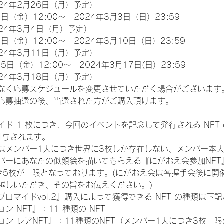
24年2月26日（月）予定）
日（金）12:00～　2024年3月3日（日）23:59
24年3月4日（月）予定）
日（金）12:00～　2024年3月10日（日）23:59
24年3月11日（月）予定）
5日（金）12:00～　2024年3月17日(日）23:59
24年3月18日（月）予定）
なく応募スケジュールを変更させていただく場合がございます
応募抽選の後、当選された方がご購入頂けます。
ド 1 枚につき、今回のイベントを記念して発行される NFT
が付与されます。
はメンバー1人につき世界に3枚しか存在しない、メンバー本
ンバーにあなたの似顔絵を描いてもらえる『にがおえ会参加NF
き5枚が上限となっております。(にがおえ会は各握手会後に開
越しいただき、その旨をお伝えください。)
ロマイドvol.2』購入によって獲得できる NFT の種類は下
 NFT』：11 種類の NFT
ン レアNFT』：11種類のNFT（メンバー1人につき3枚上限