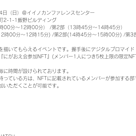
24日（日）＠イイノカンファレンスセンター
2-1-1飯野ビルディング
00分～12時00分） /第2部（13時45分～14時45分）
時00分～12時15分) /第2部(14時45分～15時00分) /第3部
を描いてもらえるイベントです。握手後にデジタルブロマイド 
『にがおえ会参加NFT』(メンバー1人につき5枚上限の限定NF
毎に時間が設けられております。
を持っている方は、NFTに記載されているメンバーが参加する
加いただくことが可能です。