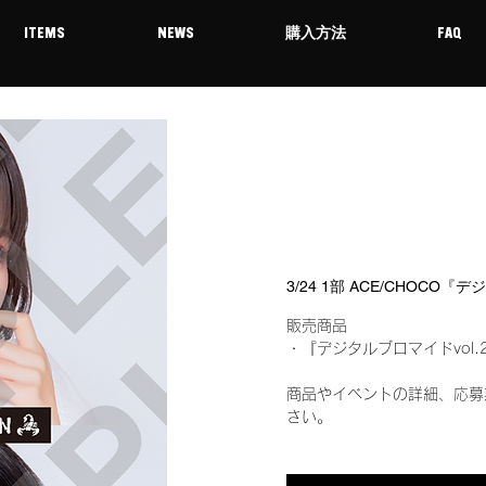
ITEMS
NEWS
購入方法
FAQ
3/24 1部 ACE/CHOCO
販売商品
・『デジタルブロマイドvol.
商品やイベントの詳細、応募
さい。