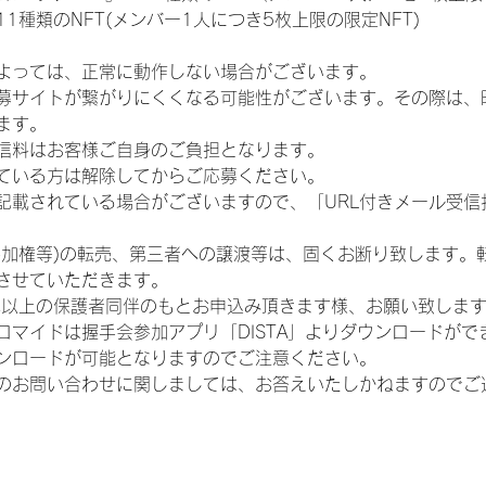
1種類のNFT(メンバー1人につき5枚上限の限定NFT)
よっては、正常に動作しない場合がございます。
募サイトが繋がりにくくなる可能性がございます。その際は、
ます。
信料はお客様ご自身のご負担となります。
ている方は解除してからご応募ください。
が記載されている場合がございますので、「URL付きメール受
参加権等)の転売、第三者への譲渡等は、固くお断り致します。
させていただきます。
歳以上の保護者同伴のもとお申込み頂きます様、お願い致しま
ロマイドは握手会参加アプリ「DISTA」よりダウンロードがで
ンロードが可能となりますのでご注意ください。
のお問い合わせに関しましては、お答えいたしかねますのでご
会社
利用規約
プライバシーポリシー
特定商取引法に基づく表記
お問い合