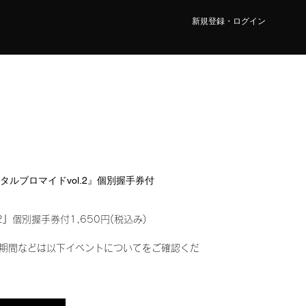
新規登録・ログイン
『デジタルブロマイドvol.2』個別握手券付
2』個別握手券付1,650円(税込み)
期間などは以下イベントについてをご確認くだ