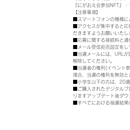
『にがおえ会参加NFT』：1
【注意事項】
■スマートフォンの機種に
■アクセスが集中すると応
だきますようお願いいたし
■応募に関する接続料と通
■メール受信拒否設定をし
■当選メールには、URL
解除してください。
■当選者の権利(イベント
場合、当選の権利を無効と
■小学生以下の方は、20
■ご購入されたデジタルブ
りますアップデート後ダウ
■すべてにおける抽選結果
運営