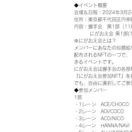
◆イベント概要 
会場＆日程：2024年3月
住所：東京都千代田区内幸町
内容：握手会　第1部（11時
　　　 にがおえ会 第1部(12
※にがおえ会とは？
メンバーにあなたの似顔絵
配布されるNFTの一つで、
きるイベントです。
にがおえ会は握手会の各部
『にがおえ会参加NFT』
でも、自由に選択してご参
◆参加メンバー
1部
・1レーン　ACE/CHOCO
・2レーン　AOI/COCO
・3レーン　ACO/NICO
・4レーン　HANNA/NAVI