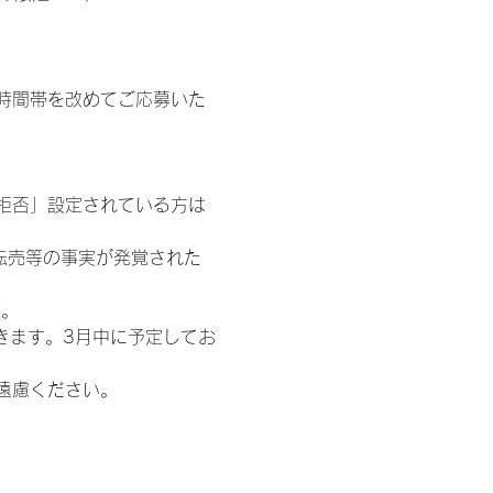
時間帯を改めてご応募いた
信拒否」設定されている方は
転売等の事実が発覚された
す。
きます。3月中に予定してお
遠慮ください。
わせ