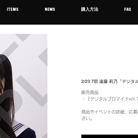
ITEMS
NEWS
購入方法
FAQ
2/23 7部 遠藤 莉乃『デジ
販売商品
・『デジタルブロマイドvol.
商品やイベントの詳細、応募
さい。