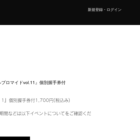
新規登録・ログイン
タルブロマイドvol.11』個別握手券付
11』個別握手券付1,700円(税込み)
期間などは以下イベントについてをご確認くだ