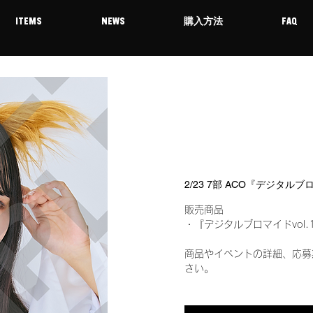
ITEMS
NEWS
購入方法
FAQ
2/23 7部 ACO『デジタルブ
販売商品
・『デジタルブロマイドvol.
商品やイベントの詳細、応募
さい。