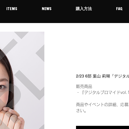
ITEMS
NEWS
購入方法
FAQ
2/23 6部 葉山 莉瑚『デジ
販売商品
・『デジタルブロマイドvol.
商品やイベントの詳細、応募
さい。