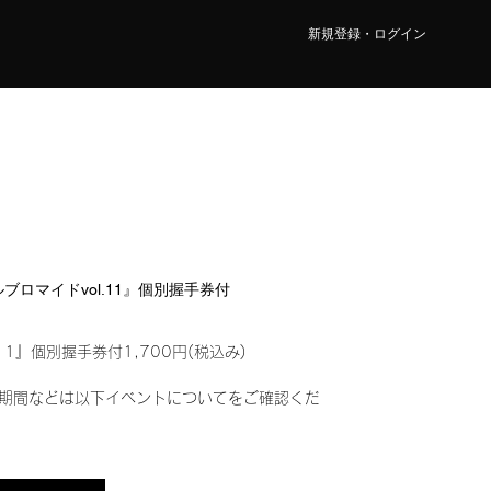
新規登録・ログイン
タルブロマイドvol.11』個別握手券付
11』個別握手券付1,700円(税込み)
期間などは以下イベントについてをご確認くだ