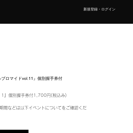
新規登録・ログイン
タルブロマイドvol.11』個別握手券付
11』個別握手券付1,700円(税込み)
期間などは以下イベントについてをご確認くだ