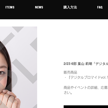
ITEMS
NEWS
購入方法
FAQ
2/23 6部 葉山 莉瑚『デジ
販売商品
・『デジタルブロマイドvol.
商品やイベントの詳細、応募
さい。