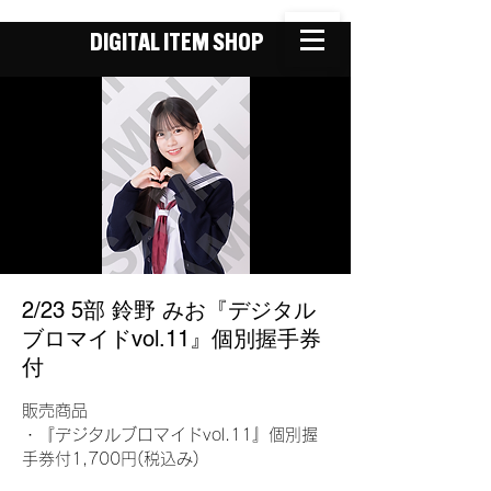
DIGITAL ITEM SHOP
2/23 5部 鈴野 みお『デジタル
ブロマイドvol.11』個別握手券
付
販売商品
・『デジタルブロマイドvol.11』個別握
手券付1,700円(税込み)