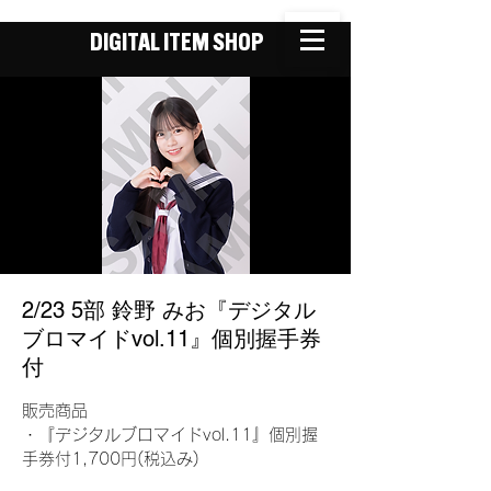
DIGITAL ITEM SHOP
2/23 5部 鈴野 みお『デジタル
ブロマイドvol.11』個別握手券
付
販売商品
・『デジタルブロマイドvol.11』個別握
手券付1,700円(税込み)