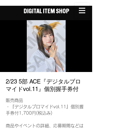
DIGITAL ITEM SHOP
2/23 5部 ACE『デジタルブロ
マイドvol.11』個別握手券付
販売商品
・『デジタルブロマイドvol.11』個別握
手券付1,700円(税込み)
商品やイベントの詳細、応募期間などは