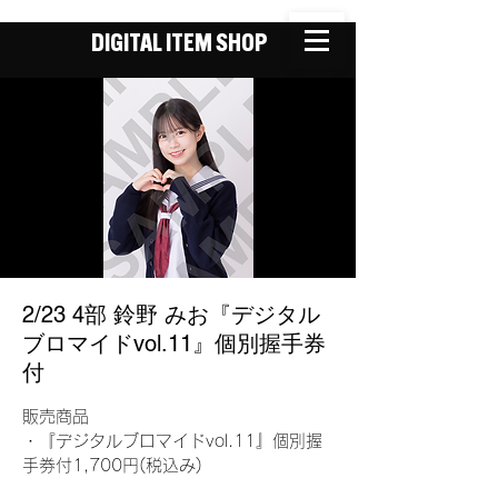
DIGITAL ITEM SHOP
2/23 4部 鈴野 みお『デジタル
ブロマイドvol.11』個別握手券
付
販売商品
・『デジタルブロマイドvol.11』個別握
手券付1,700円(税込み)