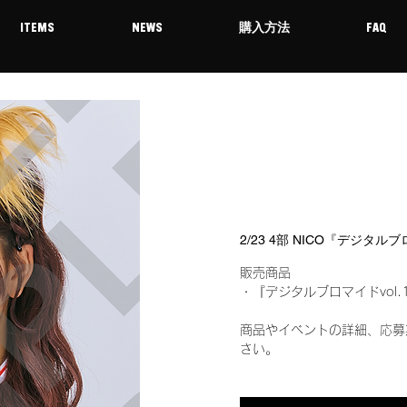
ITEMS
NEWS
購入方法
FAQ
2/23 4部 NICO『デジタル
販売商品
・『デジタルブロマイドvol.
商品やイベントの詳細、応募
さい。