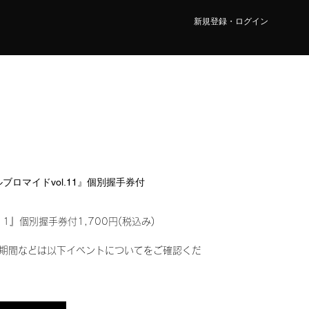
新規登録・ログイン
タルブロマイドvol.11』個別握手券付
11』個別握手券付1,700円(税込み)
期間などは以下イベントについてをご確認くだ