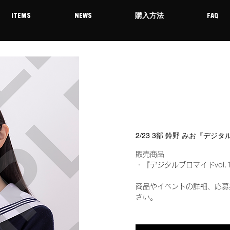
ITEMS
NEWS
購入方法
FAQ
2/23 3部 鈴野 みお『デジ
販売商品
・『デジタルブロマイドvol.
商品やイベントの詳細、応募
さい。