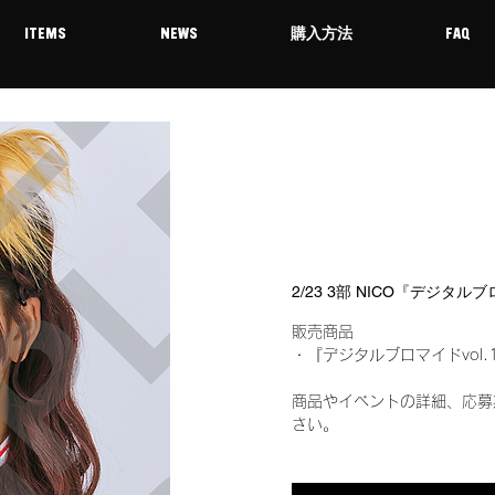
ITEMS
NEWS
購入方法
FAQ
2/23 3部 NICO『デジタル
販売商品
・『デジタルブロマイドvol.
商品やイベントの詳細、応募
さい。