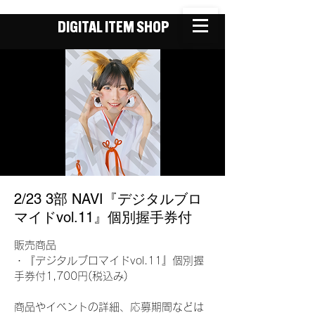
DIGITAL ITEM SHOP
2/23 3部 NAVI『デジタルブロ
マイドvol.11』個別握手券付
販売商品
・『デジタルブロマイドvol.11』個別握
手券付1,700円(税込み)
商品やイベントの詳細、応募期間などは