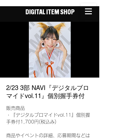
DIGITAL ITEM SHOP
2/23 3部 NAVI『デジタルブロ
マイドvol.11』個別握手券付
販売商品
・『デジタルブロマイドvol.11』個別握
手券付1,700円(税込み)
商品やイベントの詳細、応募期間などは