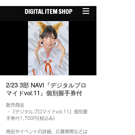
DIGITAL ITEM SHOP
2/23 3部 NAVI『デジタルブロ
マイドvol.11』個別握手券付
販売商品
・『デジタルブロマイドvol.11』個別握
手券付1,700円(税込み)
商品やイベントの詳細、応募期間などは