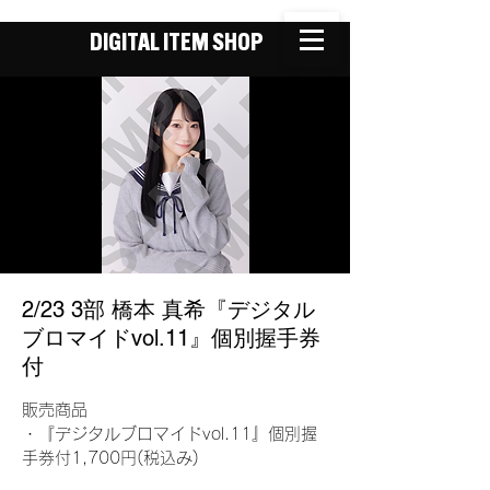
DIGITAL ITEM SHOP
2/23 3部 橋本 真希『デジタル
ブロマイドvol.11』個別握手券
付
販売商品
・『デジタルブロマイドvol.11』個別握
手券付1,700円(税込み)