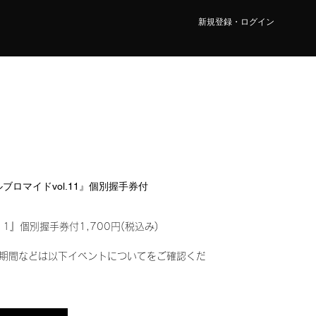
新規登録・ログイン
タルブロマイドvol.11』個別握手券付
11』個別握手券付1,700円(税込み)
期間などは以下イベントについてをご確認くだ