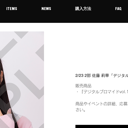
ITEMS
NEWS
購入方法
FAQ
2/23 2部 佐藤 莉華『デジ
販売商品
・『デジタルブロマイドvol.
商品やイベントの詳細、応募
さい。