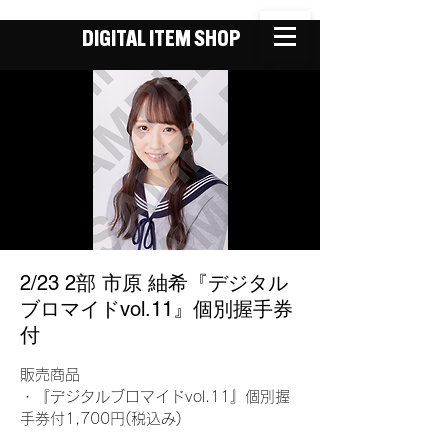
DIGITAL ITEM SHOP
2/23 2部 市原 紬希『デジタル
ブロマイドvol.11』個別握手券
付
販売商品
・『デジタルブロマイドvol.11』個別握
手券付1,700円(税込み)