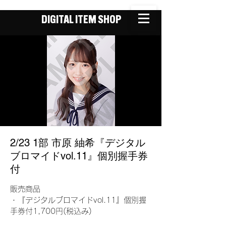
DIGITAL ITEM SHOP
2/23 1部 市原 紬希『デジタル
ブロマイドvol.11』個別握手券
付
販売商品
・『デジタルブロマイドvol.11』個別握
手券付1,700円(税込み)