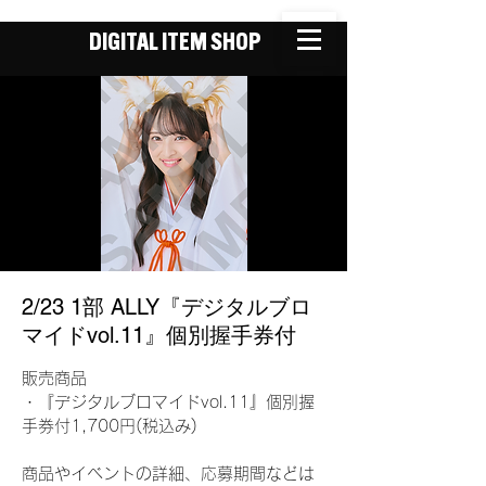
DIGITAL ITEM SHOP
2/23 1部 ALLY『デジタルブロ
マイドvol.11』個別握手券付
販売商品
・『デジタルブロマイドvol.11』個別握
手券付1,700円(税込み)
商品やイベントの詳細、応募期間などは