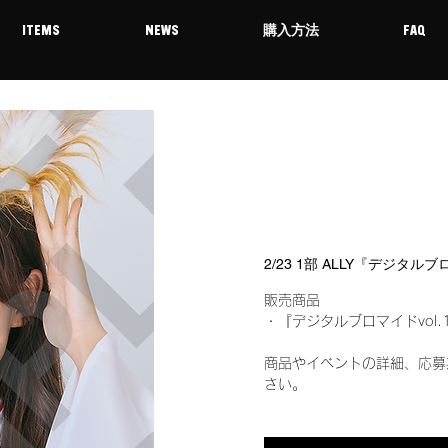
ITEMS
NEWS
購入方法
FAQ
2/23 1部 ALLY『デジタル
販売商品
・『デジタルブロマイドvol.
商品やイベントの詳細、応募
さい。