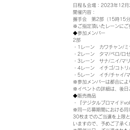
日程＆会場：2023年12月2
開催内容：
握手会　第2部（15時15分
※ご指定頂いたレーンにご
◆参加メンバー
2部
・1レーン　カワチャン/ミ
・2レーン　タマ/ペロ/ロ
・3レーン　サナ/ニイ/マ
・4レーン　イチゴ/コトリ
・5レーン　イチ/チャイ/
※参加メンバーは都合によ
※イベントの詳細は、後日
◆販売商品
・『デジタルブロマイドvol
※同一応募期間における同
30枚までのご当選を上限
いますので、予めご了承く