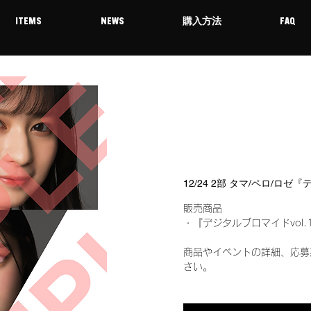
ITEMS
NEWS
購入方法
FAQ
12/24 2部 タマ/ペロ/ロ
販売商品
・『デジタルブロマイドvol.
商品やイベントの詳細、応募
さい。