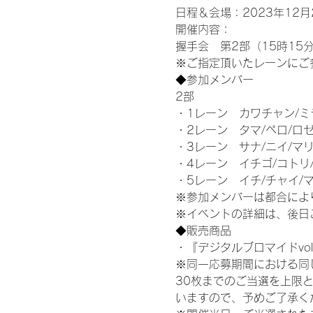
日程＆会場：2023年12月2
開催内容：
握手会　第2部（15時15分
※ご指定頂いたレーンにご
◆参加メンバー
2部
・1レーン　カワチャン/ミ
・2レーン　タマ/ペロ/ロ
・3レーン　サナ/ニイ/マ
・4レーン　イチゴ/コトリ
・5レーン　イチ/チャイ/
※参加メンバーは都合によ
※イベントの詳細は、後日
◆販売商品
・『デジタルブロマイドvol
※同一応募期間における同
30枚までのご当選を上限
いますので、予めご了承く