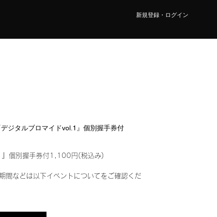
新規登録・ログイン
リオ『デジタルブロマイドvol.1』個別握手券付
1』個別握手券付1,100円(税込み)
期間などは以下イベントについてをご確認くだ