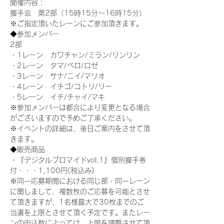
開催内容：
握手会　第2部（15時15分～16時15分）
※ご指定頂いたレーンにご参加頂きます。
◆参加メンバー
2部
・1レーン　カワチャン/ミラン/リンリン
・2レーン　タマ/ペロ/ロゼ
・3レーン　サナ/ニイ/マリオ
・4レーン　イチゴ/コトリ/リー
・5レーン　イチ/チャイ/マキ
※参加メンバーは都合により変更となる場合
がございますので予めご了承ください。
※イベントの詳細は、後日ご案内をさせて頂
きます。
◆販売商品
・『デジタルブロマイドvol.1』個別握手券
付・・・1,100円(税込み)
※同一応募期間における同じ部・同一レーン
に関しまして、複数枚のご応募を可能とさせ
て頂きますが、1名様最大で30枚までのご
当選を上限とさせて頂く予定です。またレー
ンの申込数によっては、上限を調整させて頂