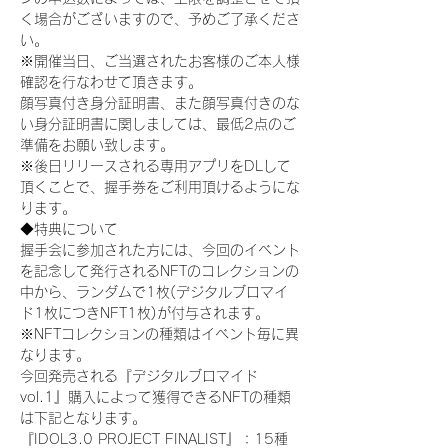
く場合がございますので、予めご了承くださ
い。
※開催当日、ご当選されたお客様のご本人様
確認を行なわせて頂きます。
顔写真付き身分証明書、また顔写真付きのな
い身分証明書に関しましては、最低2点のご
準備をお願い致します。
※後日リリースされる専用アプリをDLして
頂くことで、握手券をご利用頂けるようにな
ります。
◆特典について
握手会に参加された方には、今回のイベント
を記念して発行されるNFTのコレクションの
中から、ランダムで1枚(デジタルブロマイ
ド1枚につきNFT1枚)が付与されます。
※NFTコレクションの種類はイベント毎に異
なります。
今回発売される『デジタルブロマイド
vol.1』購入によって獲得できるNFTの種類
は下記となります。
『IDOL3.0 PROJECT FINALIST』：15種