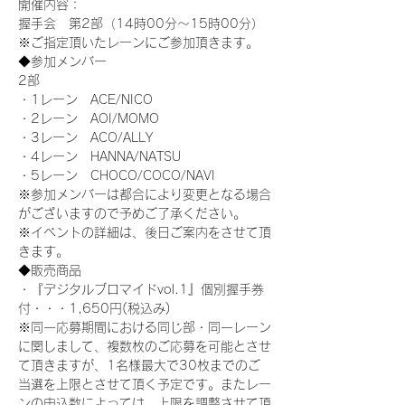
開催内容：
握手会　第2部（14時00分～15時00分）
※ご指定頂いたレーンにご参加頂きます。 
◆参加メンバー
2部
・1レーン　ACE/NICO
・2レーン　AOI/MOMO
・3レーン　ACO/ALLY
・4レーン　HANNA/NATSU
・5レーン　CHOCO/COCO/NAVI
※参加メンバーは都合により変更となる場合
がございますので予めご了承ください。
※イベントの詳細は、後日ご案内をさせて頂
きます。
◆販売商品
・『デジタルブロマイドvol.1』個別握手券
付・・・1,650円(税込み)
※同一応募期間における同じ部・同一レーン
に関しまして、複数枚のご応募を可能とさせ
て頂きますが、1名様最大で30枚までのご
当選を上限とさせて頂く予定です。またレー
ンの申込数によっては、上限を調整させて頂