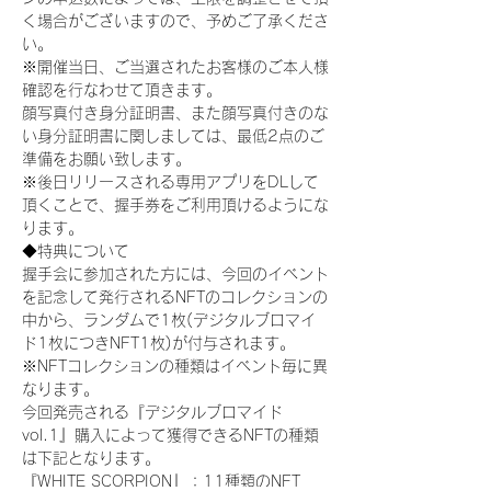
く場合がございますので、予めご了承くださ
い。
※開催当日、ご当選されたお客様のご本人様
確認を行なわせて頂きます。
顔写真付き身分証明書、また顔写真付きのな
い身分証明書に関しましては、最低2点のご
準備をお願い致します。
※後日リリースされる専用アプリをDLして
頂くことで、握手券をご利用頂けるようにな
ります。
◆特典について
握手会に参加された方には、今回のイベント
を記念して発行されるNFTのコレクションの
中から、ランダムで1枚(デジタルブロマイ
ド1枚につきNFT1枚)が付与されます。
※NFTコレクションの種類はイベント毎に異
なります。
今回発売される『デジタルブロマイド
vol.1』購入によって獲得できるNFTの種類
は下記となります。
『WHITE SCORPION』：11種類のNFT