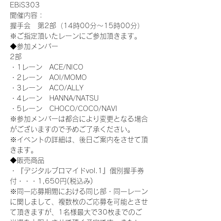
EBiS303
開催内容：
握手会　第2部（14時00分～15時00分）
※ご指定頂いたレーンにご参加頂きます。
◆参加メンバー
2部
・1レーン　ACE/NICO
・2レーン　AOI/MOMO
・3レーン　ACO/ALLY
・4レーン　HANNA/NATSU
・5レーン　CHOCO/COCO/NAVI
※参加メンバーは都合により変更となる場合
がございますので予めご了承ください。
※イベントの詳細は、後日ご案内をさせて頂
きます。
◆販売商品
・『デジタルブロマイドvol.1』個別握手券
付・・・1,650円(税込み)
※同一応募期間における同じ部・同一レーン
に関しまして、複数枚のご応募を可能とさせ
て頂きますが、1名様最大で30枚までのご