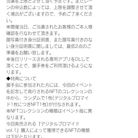
当選を上限とさせて頂く予定です。またレー
ンの申込数によっては、上限を調整させて頂
く場合がございますので、予めご了承くださ
い。
※開催当日、ご当選されたお客様のご本人様
確認を行なわせて頂きます。
顔写真付き身分証明書、また顔写真付きのな
い身分証明書に関しましては、最低2点のご
準備をお願い致します。
※後日リリースされる専用アプリをDLして
頂くことで、握手券をご利用頂けるようにな
ります。
◆特典について
握手会に参加された方には、今回のイベント
を記念して発行されるNFTのコレクションの
中から、ランダムで1枚(デジタルブロマイ
ド1枚につきNFT1枚)が付与されます。
※NFTコレクションの種類はイベント毎に異
なります。
今回発売される『デジタルブロマイド
vol.1』購入によって獲得できるNFTの種類
は下記となります。