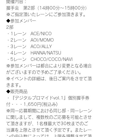
開催内容：
握手会　第2部（14時00分～15時00分）
※ご指定頂いたレーンにご参加頂きます。
◆参加メンバー
2部
・1レーン　ACE/NICO
・2レーン　AOI/MOMO
・3レーン　ACO/ALLY
・4レーン　HANNA/NATSU
・5レーン　CHOCO/COCO/NAVI
※参加メンバーは都合により変更となる場合
がございますので予めご了承ください。
※イベントの詳細は、後日ご案内をさせて頂
きます。
◆販売商品
・『デジタルブロマイドvol.1』個別握手券
付・・・1,650円(税込み)
※同一応募期間における同じ部・同一レーン
に関しまして、複数枚のご応募を可能とさせ
て頂きますが、1名様最大で30枚までのご
当選を上限とさせて頂く予定です。またレー
ンの申込数によっては、上限を調整させて頂