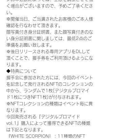
く場合がございますので、予めご了承くださ
い。
※開催当日、ご当選されたお客様のご本人様
確認を行なわせて頂きます。
顔写真付き身分証明書、また顔写真付きのな
い身分証明書に関しましては、最低2点のご
準備をお願い致します。
※後日リリースされる専用アプリをDLして
頂くことで、握手券をご利用頂けるようにな
ります。
◆特典について
握手会に参加された方には、今回のイベント
を記念して発行されるNFTのコレクションの
中から、ランダムで1枚(デジタルブロマイ
ド1枚につきNFT1枚)が付与されます。
※NFTコレクションの種類はイベント毎に異
なります。
今回発売される『デジタルブロマイド
vol.1』購入によって獲得できるNFTの種類
は下記となります。
『WHITE SCORPION』：11種類のNFT