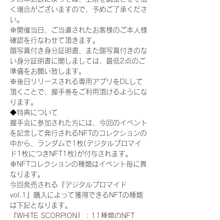
く場合がございますので、予めご了承くださ
い。
※開催当日、ご当選されたお客様のご本人様
確認を行なわせて頂きます。
顔写真付き身分証明書、また顔写真付きのな
い身分証明書に関しましては、最低2点のご
準備をお願い致します。
※後日リリースされる専用アプリをDLして
頂くことで、握手券をご利用頂けるようにな
ります。
◆特典について
握手会に参加された方には、今回のイベント
を記念して発行されるNFTのコレクションの
中から、ランダムで1枚(デジタルブロマイ
ド1枚につきNFT1枚)が付与されます。
※NFTコレクションの種類はイベント毎に異
なります。
今回発売される『デジタルブロマイド
vol.1』購入によって獲得できるNFTの種類
は下記となります。
『WHITE SCORPION』：11種類のNFT