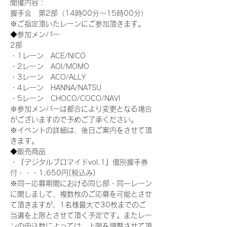
開催内容：
握手会　第2部（14時00分～15時00分）
※ご指定頂いたレーンにご参加頂きます。
◆参加メンバー
2部
・1レーン　ACE/NICO
・2レーン　AOI/MOMO
・3レーン　ACO/ALLY
・4レーン　HANNA/NATSU
・5レーン　CHOCO/COCO/NAVI
※参加メンバーは都合により変更となる場合
がございますので予めご了承ください。
※イベントの詳細は、後日ご案内をさせて頂
きます。
◆販売商品
・『デジタルブロマイドvol.1』個別握手券
付・・・1,650円(税込み)
※同一応募期間における同じ部・同一レーン
に関しまして、複数枚のご応募を可能とさせ
て頂きますが、1名様最大で30枚までのご
当選を上限とさせて頂く予定です。またレー
ンの申込数によっては、上限を調整させて頂