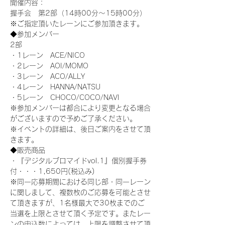
開催内容：
握手会　第2部（14時00分～15時00分）
※ご指定頂いたレーンにご参加頂きます。
◆参加メンバー
2部
・1レーン　ACE/NICO
・2レーン　AOI/MOMO
・3レーン　ACO/ALLY
・4レーン　HANNA/NATSU
・5レーン　CHOCO/COCO/NAVI
※参加メンバーは都合により変更となる場合
がございますので予めご了承ください。
※イベントの詳細は、後日ご案内をさせて頂
きます。
◆販売商品
・『デジタルブロマイドvol.1』個別握手券
付・・・1,650円(税込み)
※同一応募期間における同じ部・同一レーン
に関しまして、複数枚のご応募を可能とさせ
て頂きますが、1名様最大で30枚までのご
当選を上限とさせて頂く予定です。またレー
ンの申込数によっては、上限を調整させて頂