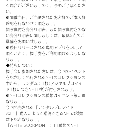
く場合がございますので、予めご了承くださ
い。
※開催当日、ご当選されたお客様のご本人様
確認を行なわせて頂きます。
顔写真付き身分証明書、また顔写真付きのな
い身分証明書に関しましては、最低2点のご
準備をお願い致します。
※後日リリースされる専用アプリをDLして
頂くことで、握手券をご利用頂けるようにな
ります。
◆特典について
握手会に参加された方には、今回のイベント
を記念して発行されるNFTのコレクションの
中から、ランダムで1枚(デジタルブロマイ
ド1枚につきNFT1枚)が付与されます。
※NFTコレクションの種類はイベント毎に異
なります。
今回発売される『デジタルブロマイド
vol.1』購入によって獲得できるNFTの種類
は下記となります。
『WHITE SCORPION』：11種類のNFT