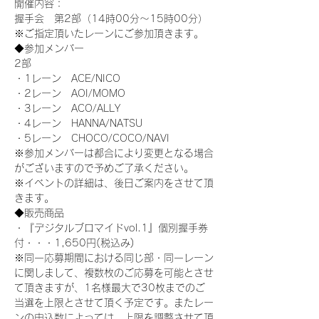
開催内容：
握手会　第2部（14時00分～15時00分）
※ご指定頂いたレーンにご参加頂きます。
◆参加メンバー
2部
・1レーン　ACE/NICO
・2レーン　AOI/MOMO
・3レーン　ACO/ALLY
・4レーン　HANNA/NATSU
・5レーン　CHOCO/COCO/NAVI
※参加メンバーは都合により変更となる場合
がございますので予めご了承ください。
※イベントの詳細は、後日ご案内をさせて頂
きます。
◆販売商品
・『デジタルブロマイドvol.1』個別握手券
付・・・1,650円(税込み)
※同一応募期間における同じ部・同一レーン
に関しまして、複数枚のご応募を可能とさせ
て頂きますが、1名様最大で30枚までのご
当選を上限とさせて頂く予定です。またレー
ンの申込数によっては、上限を調整させて頂