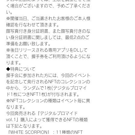
く場合がございますので、予めご了承くださ
い。
※開催当日、ご当選されたお客様のご本人様
確認を行なわせて頂きます。
顔写真付き身分証明書、また顔写真付きのな
い身分証明書に関しましては、最低2点のご
準備をお願い致します。
※後日リリースされる専用アプリをDLして
頂くことで、握手券をご利用頂けるようにな
ります。
◆特典について
握手会に参加された方には、今回のイベント
を記念して発行されるNFTのコレクションの
中から、ランダムで1枚(デジタルブロマイ
ド1枚につきNFT1枚)が付与されます。
※NFTコレクションの種類はイベント毎に異
なります。
今回発売される『デジタルブロマイド
vol.1』購入によって獲得できるNFTの種類
は下記となります。
『WHITE SCORPION』：11種類のNFT