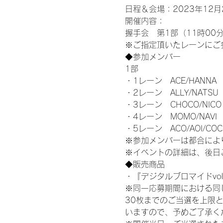
日程＆会場：2023年12月2
開催内容：
握手会　第1部（11時00分
※ご指定頂いたレーンにご
◆参加メンバー
1部
・1レーン　ACE/HANNA
・2レーン　ALLY/NATSU
・3レーン　CHOCO/NICO
・4レーン　MOMO/NAVI
・5レーン　ACO/AOI/COC
※参加メンバーは都合によ
※イベントの詳細は、後日
◆販売商品
・『デジタルブロマイドvol
※同一応募期間における同
30枚までのご当選を上限
いますので、予めご了承く