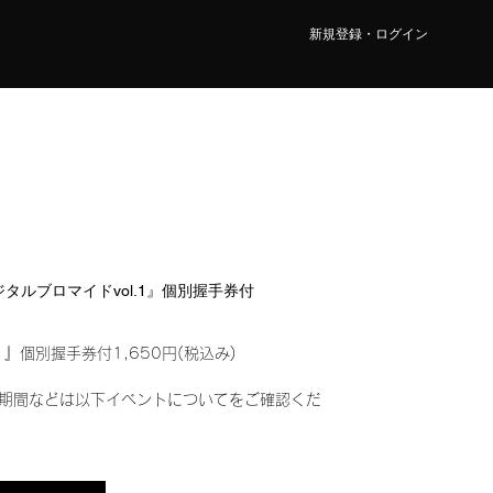
新規登録・ログイン
I『デジタルブロマイドvol.1』個別握手券付
1』個別握手券付1,650円(税込み)
期間などは以下イベントについてをご確認くだ