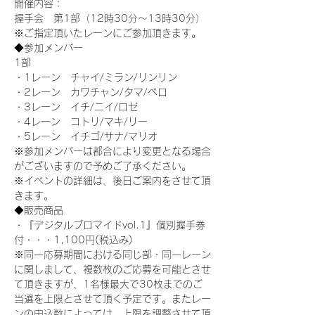
開催内容：
握手会　第1部（12時30分～13時30分）
※ご指定頂いたレーンにご参加頂きます。
◆参加メンバー
1部
・1レーン　チャイ/ミラン/リンリン
・2レーン　カワチャン/タマ/ペロ
・3レーン　イチ/ニイ/ロゼ
・4レーン　コトリ/マキ/リー
・5レーン　イチゴ/サナ/マリオ
※参加メンバーは都合により変更となる場合
がございますので予めご了承ください。
※イベントの詳細は、後日ご案内をさせて頂
きます。
◆販売商品
・『デジタルブロマイドvol.1』個別握手券
付・・・1,100円(税込み)
※同一応募期間における同じ部・同一レーン
に関しまして、複数枚のご応募を可能とさせ
て頂きますが、1名様最大で30枚までのご
当選を上限とさせて頂く予定です。またレー
ンの申込数によっては、上限を調整させて頂