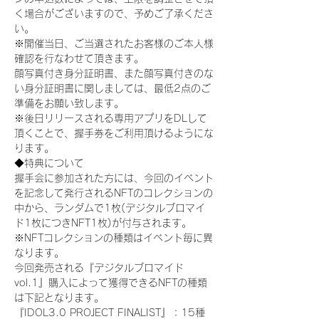
く場合がございますので、予めご了承くださ
い。
※開催当日、ご当選されたお客様のご本人様
確認を行なわせて頂きます。
顔写真付き身分証明書、また顔写真付きのな
い身分証明書に関しましては、最低2点のご
準備をお願い致します。
※後日リリースされる専用アプリをDLして
頂くことで、握手券をご利用頂けるようにな
ります。
◆特典について
握手会に参加された方には、今回のイベント
を記念して発行されるNFTのコレクションの
中から、ランダムで1枚(デジタルブロマイ
ド1枚につきNFT1枚)が付与されます。
※NFTコレクションの種類はイベント毎に異
なります。
今回発売される『デジタルブロマイド
vol.1』購入によって獲得できるNFTの種類
は下記となります。
『IDOL3.0 PROJECT FINALIST』：15種