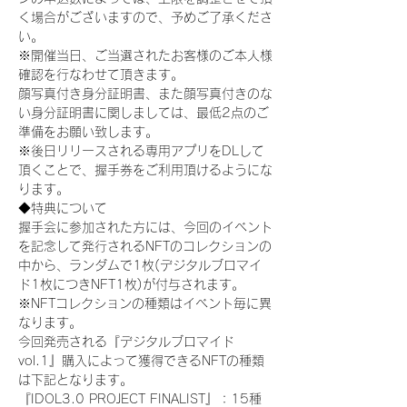
く場合がございますので、予めご了承くださ
い。
※開催当日、ご当選されたお客様のご本人様
確認を行なわせて頂きます。
顔写真付き身分証明書、また顔写真付きのな
い身分証明書に関しましては、最低2点のご
準備をお願い致します。
※後日リリースされる専用アプリをDLして
頂くことで、握手券をご利用頂けるようにな
ります。
◆特典について
握手会に参加された方には、今回のイベント
を記念して発行されるNFTのコレクションの
中から、ランダムで1枚(デジタルブロマイ
ド1枚につきNFT1枚)が付与されます。
※NFTコレクションの種類はイベント毎に異
なります。
今回発売される『デジタルブロマイド
vol.1』購入によって獲得できるNFTの種類
は下記となります。
『IDOL3.0 PROJECT FINALIST』：15種