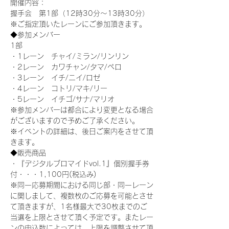
開催内容：
握手会　第1部（12時30分～13時30分）
※ご指定頂いたレーンにご参加頂きます。
◆参加メンバー
1部
・1レーン　チャイ/ミラン/リンリン
・2レーン　カワチャン/タマ/ペロ
・3レーン　イチ/ニイ/ロゼ
・4レーン　コトリ/マキ/リー
・5レーン　イチゴ/サナ/マリオ
※参加メンバーは都合により変更となる場合
がございますので予めご了承ください。
※イベントの詳細は、後日ご案内をさせて頂
きます。
◆販売商品
・『デジタルブロマイドvol.1』個別握手券
付・・・1,100円(税込み)
※同一応募期間における同じ部・同一レーン
に関しまして、複数枚のご応募を可能とさせ
て頂きますが、1名様最大で30枚までのご
当選を上限とさせて頂く予定です。またレー
ンの申込数によっては、上限を調整させて頂