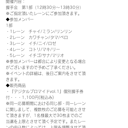
開催内容：
握手会　第1部（12時30分～13時30分）
※ご指定頂いたレーンにご参加頂きます。
◆参加メンバー
1部
・1レーン　チャイ/ミラン/リンリン
・2レーン　カワチャン/タマ/ペロ
・3レーン　イチ/ニイ/ロゼ
・4レーン　コトリ/マキ/リー
・5レーン　イチゴ/サナ/マリオ
※参加メンバーは都合により変更となる場合
がございますので予めご了承ください。
※イベントの詳細は、後日ご案内をさせて頂
きます。
◆販売商品
・『デジタルブロマイドvol.1』個別握手券
付・・・1,100円(税込み)
※同一応募期間における同じ部・同一レーン
に関しまして、複数枚のご応募を可能とさせ
て頂きますが、1名様最大で30枚までのご
当選を上限とさせて頂く予定です。またレー
ンの申込数によっては、上限を調整させて頂