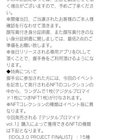
く場合がございますので、予めご了承くださ
い。
※開催当日、ご当選されたお客様のご本人様
確認を行なわせて頂きます。
顔写真付き身分証明書、また顔写真付きのな
い身分証明書に関しましては、最低2点のご
準備をお願い致します。
※後日リリースされる専用アプリをDLして
頂くことで、握手券をご利用頂けるようにな
ります。
◆特典について
握手会に参加された方には、今回のイベント
を記念して発行されるNFTのコレクションの
中から、ランダムで1枚(デジタルブロマイ
ド1枚につきNFT1枚)が付与されます。
※NFTコレクションの種類はイベント毎に異
なります。
今回発売される『デジタルブロマイド
vol.1』購入によって獲得できるNFTの種類
は下記となります。
『IDOL3.0 PROJECT FINALIST』：15種