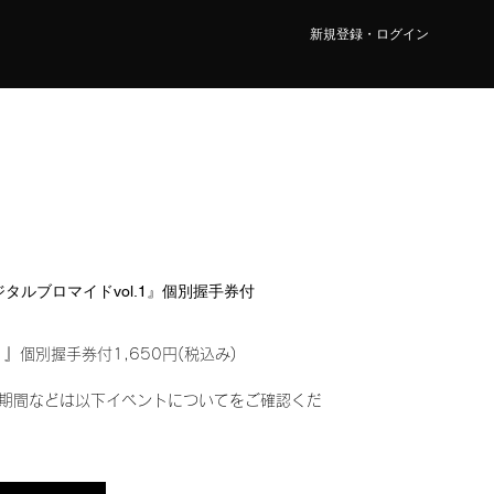
新規登録・ログイン
U『デジタルブロマイドvol.1』個別握手券付
1』個別握手券付1,650円(税込み)
期間などは以下イベントについてをご確認くだ