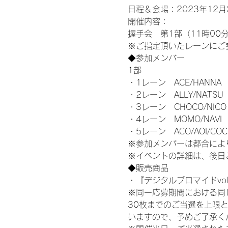
日程＆会場：2023年12月2
開催内容：
握手会　第1部（11時00分
※ご指定頂いたレーンにご
◆参加メンバー
1部
・1レーン　ACE/HANNA
・2レーン　ALLY/NATSU
・3レーン　CHOCO/NICO
・4レーン　MOMO/NAVI
・5レーン　ACO/AOI/COC
※参加メンバーは都合によ
※イベントの詳細は、後日
◆販売商品
・『デジタルブロマイドvol
※同一応募期間における同
30枚までのご当選を上限
いますので、予めご了承く