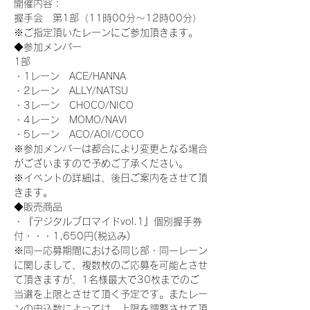
開催内容：
握手会　第1部（11時00分～12時00分）
※ご指定頂いたレーンにご参加頂きます。
◆参加メンバー
1部
・1レーン　ACE/HANNA
・2レーン　ALLY/NATSU
・3レーン　CHOCO/NICO
・4レーン　MOMO/NAVI
・5レーン　ACO/AOI/COCO
※参加メンバーは都合により変更となる場合
がございますので予めご了承ください。
※イベントの詳細は、後日ご案内をさせて頂
きます。
◆販売商品
・『デジタルブロマイドvol.1』個別握手券
付・・・1,650円(税込み)
※同一応募期間における同じ部・同一レーン
に関しまして、複数枚のご応募を可能とさせ
て頂きますが、1名様最大で30枚までのご
当選を上限とさせて頂く予定です。またレー
ンの申込数によっては、上限を調整させて頂