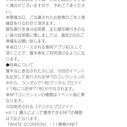
く場合がございますので、予めご了承くださ
い。
※開催当日、ご当選されたお客様のご本人様
確認を行なわせて頂きます。
顔写真付き身分証明書、また顔写真付きのな
い身分証明書に関しましては、最低2点のご
準備をお願い致します。
※後日リリースされる専用アプリをDLして
頂くことで、握手券をご利用頂けるようにな
ります。
◆特典について
握手会に参加された方には、今回のイベント
を記念して発行されるNFTのコレクションの
中から、ランダムで1枚(デジタルブロマイ
ド1枚につきNFT1枚)が付与されます。
※NFTコレクションの種類はイベント毎に異
なります。
今回発売される『デジタルブロマイド
vol.1』購入によって獲得できるNFTの種類
は下記となります。
『WHITE SCORPION』：11種類のNFT