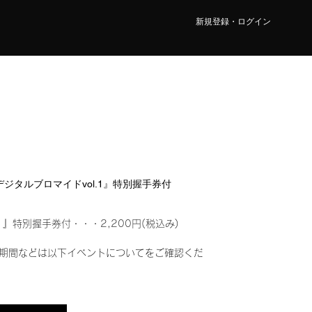
新規登録・ログイン
ION『デジタルブロマイドvol.1』特別握手券付
1』特別握手券付・・・2,200円(税込み)
期間などは以下イベントについてをご確認くだ