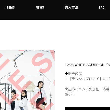
ITEMS
NEWS
購入方法
FAQ
12/23 WHITE SCORP
◆販売商品
・『デジタルブロマイドvol.
商品やイベントの詳細、応募
さい。