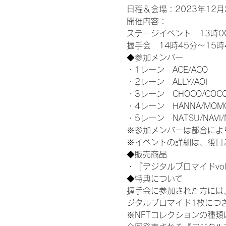
日程＆会場：2023年12月2
開催内容：
ステージイベント　13時0
握手会　14時45分～15時
◆参加メンバー
・1レーン　ACE/ACO
・2レーン　ALLY/AOI
・3レーン　CHOCO/COC
・4レーン　HANNA/MOM
・5レーン　NATSU/NAVI/
※参加メンバーは都合によ
※イベントの詳細は、後日
◆販売商品
・『デジタルブロマイドvol
◆特典について
握手会に参加された方には
ジタルブロマイド1枚につき
※NFTコレクションの種